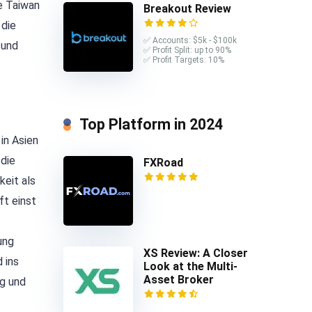
e Taiwan
Breakout Review
 die
✅ Accounts: $5k - $100k
 und
✅ Profit Split: up to 90%
✅ Profit Targets: 10%
Top Platform in 2024
in Asien
 die
FXRoad
eit als
ft einst
ung
XS Review: A Closer
 ins
Look at the Multi-
Asset Broker
ng und