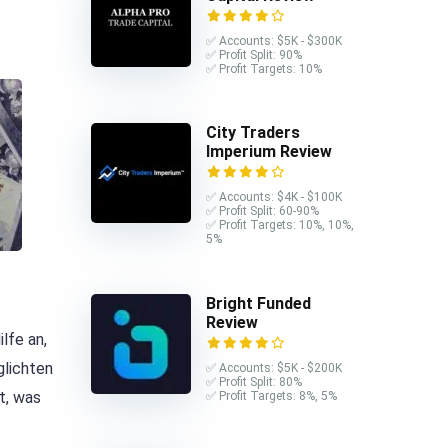
✅ Accounts: $5K - $300K
✅ Profit Split: 90%
✅ Profit Targets: 10%
City Traders
Imperium Review
✅ Accounts: $4K - $100K
✅ Profit Split: 60-90%
✅ Profit Targets: 10%, 10%,
5%
Bright Funded
Review
lfe an,
glichten
✅ Accounts: $5K - $200K
✅ Profit Split: 80%
t, was
✅ Profit Targets: 8%, 5%