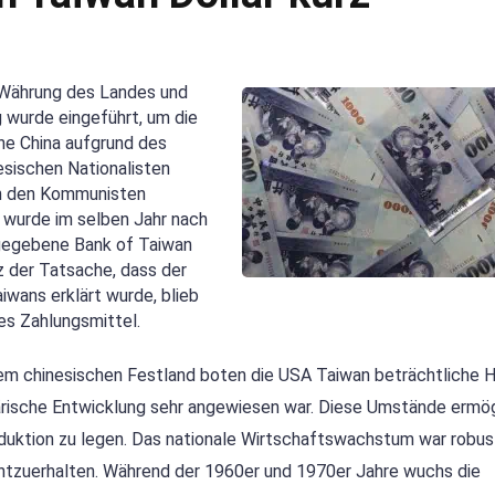
e Währung des Landes und
 wurde eingeführt, um die
che China aufgrund des
esischen Nationalisten
on den Kommunisten
wurde im selben Jahr nach
usgegebene Bank of Taiwan
 der Tatsache, dass der
iwans erklärt wurde, blieb
es Zahlungsmittel.
chinesischen Festland boten die USA Taiwan beträchtliche Hi
itärische Entwicklung sehr angewiesen war. Diese Umstände ermö
oduktion zu legen. Das nationale Wirtschaftswachstum war robus
echtzuerhalten. Während der 1960er und 1970er Jahre wuchs die