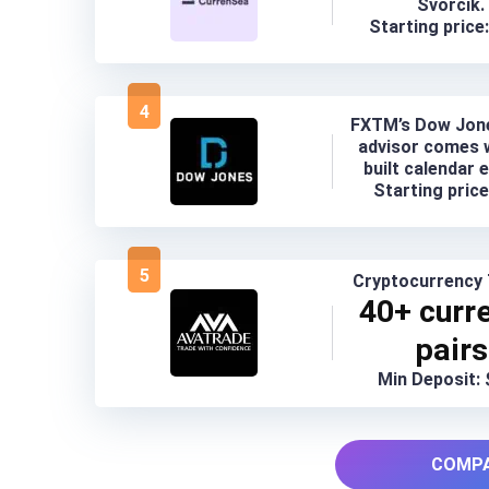
Svorcik.
Starting price
4
FXTM’s Dow Jon
advisor comes w
built calendar 
Starting price
5
Cryptocurrency 
40+ curr
pairs
Min Deposit:
COMPA