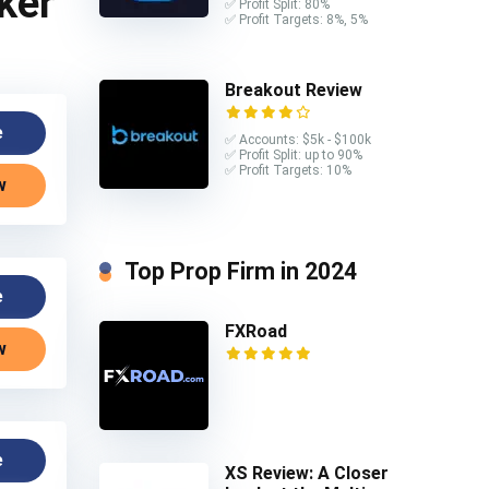
ker
✅ Profit Split: 80%
✅ Profit Targets: 8%, 5%
Breakout Review
e
✅ Accounts: $5k - $100k
✅ Profit Split: up to 90%
✅ Profit Targets: 10%
w
Top Prop Firm in 2024
e
FXRoad
w
e
XS Review: A Closer