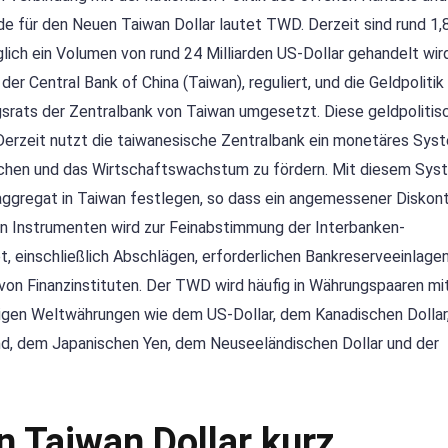
e für den Neuen Taiwan Dollar lautet TWD. Derzeit sind rund 1,
lich ein Volumen von rund 24 Milliarden US-Dollar gehandelt wir
er Central Bank of China (Taiwan), reguliert, und die Geldpolitik
srats der Zentralbank von Taiwan umgesetzt. Diese geldpolitis
Derzeit nutzt die taiwanesische Zentralbank ein monetäres Sys
reichen und das Wirtschaftswachstum zu fördern. Mit diesem Sys
ggregat in Taiwan festlegen, so dass ein angemessener Diskon
len Instrumenten wird zur Feinabstimmung der Interbanken-
einschließlich Abschlägen, erforderlichen Bankreserveeinlagen
n Finanzinstituten. Der TWD wird häufig in Währungspaaren mi
igen Weltwährungen wie dem US-Dollar, dem Kanadischen Dollar
und, dem Japanischen Yen, dem Neuseeländischen Dollar und der
 Taiwan Dollar kurz