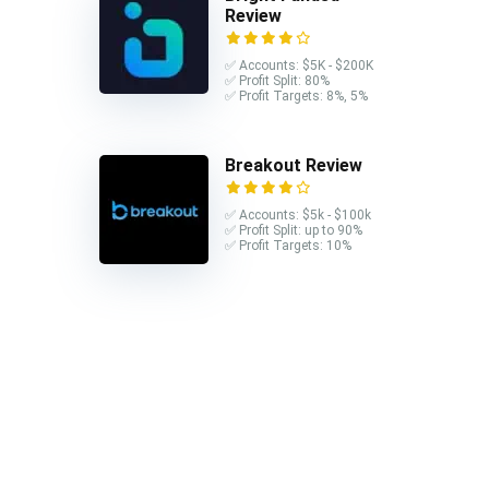
Review
✅ Accounts: $5K - $200K
✅ Profit Split: 80%
✅ Profit Targets: 8%, 5%
Breakout Review
✅ Accounts: $5k - $100k
✅ Profit Split: up to 90%
✅ Profit Targets: 10%