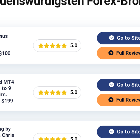
auenswürdigsten Forex-Bro
nus
Go to Sit
5.0
Full Revie
 $100
ed MT4
Go to Sit
d to 9
5.0
rs.
Full Revie
: $199
ng by
Go to Sit
& Chris
5.0