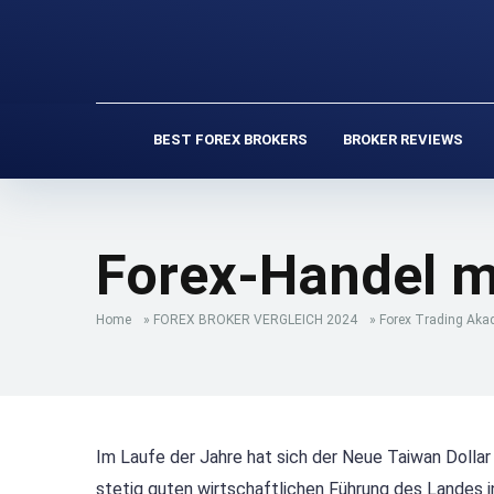
BEST FOREX BROKERS
BROKER REVIEWS
Forex-Handel m
Home
»
FOREX BROKER VERGLEICH 2024
»
Forex Trading Aka
Im Laufe der Jahre hat sich der Neue Taiwan Dollar
stetig guten wirtschaftlichen Führung des Landes i