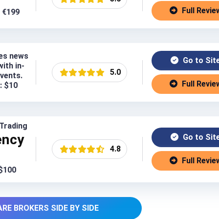
Full Revie
: €199
es news
Go to Sit
ith in-
5.0
events.
Full Revie
: $10
Trading
ency
Go to Sit
4.8
Full Revie
 $100
RE BROKERS SIDE BY SIDE