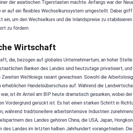
einer der asiatischen Tigerstaaten machte. Anfangs war der Neu
er auf ein flexibles Wechselkurssystem umgestellt. Dabei griff
 ein, um den Wechselkurs und die Inlandspreise zu stabilisieren
rt zu fördern.
che Wirtschaft
haft, die, bezogen auf globales Unternehmertum, an hoher Stelle 
staatlichen Banken des Landes sind heutzutage privatisiert, und
 Zweiten Weltkriegs rasant gewachsen. Sowohl die Arbeitslosigk
nen erheblichen Handelsüberschuss auf. Während die Landwirtscha
ar, ist ihr Anteil am BIP heute dramatisch gesunken, wobei der
en Vordergrund gerückt ist. Es hat einen starken Schritt in Richt
n, während traditionellere arbeitsintensive Industrien zunehmend
elspartnern des Landes gehören China, die USA, Japan, Hongko
 des Landes im letzten halben Jahrhundert vorangetrieben. Die