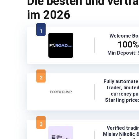
Die besten und vertr
im 2026
1
Welcome Bo
100%
Min Deposit:
2
Fully automat
trader, limite
currency pai
Starting price
3
Verified tradi
Mislav Nikolic 