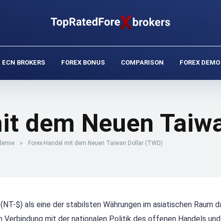
ECN BROKERS
FOREX BONUS
COMPARISON
FOREX DEMO
it dem Neuen Taiwa
demie
»
Forex-Handel mit dem Neuen Taiwan Dollar (TWD)
 (NT-$) als eine der stabilsten Währungen im asiatischen Raum d
n Verbindung mit der nationalen Politik des offenen Handels und