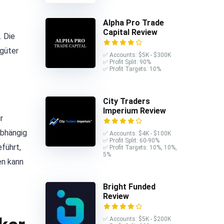
Alpha Pro Trade
Capital Review
. Die
sgüter
✅ Accounts: $5K - $300K
✅ Profit Split: 90%
✅ Profit Targets: 10%
City Traders
Imperium Review
r
abhängig
✅ Accounts: $4K - $100K
✅ Profit Split: 60-90%
führt,
✅ Profit Targets: 10%, 10%,
5%
en kann
Bright Funded
Review
✅ Accounts: $5K - $200K