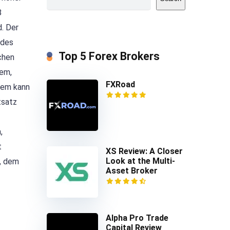
8
d. Der
 des
Top 5 Forex Brokers
chen
tem,
FXRoad
tem kann
tsatz
,
t
XS Review: A Closer
Look at the Multi-
, dem
Asset Broker
Alpha Pro Trade
Capital Review