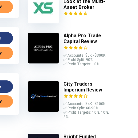
Look at the Multi-
w
Asset Broker
Alpha Pro Trade
e
Capital Review
w
✅ Accounts: $5K - $300K
✅ Profit Split: 90%
✅ Profit Targets: 10%
City Traders
e
Imperium Review
w
✅ Accounts: $4K - $100K
✅ Profit Split: 60-90%
✅ Profit Targets: 10%, 10%,
5%
Bright Funded