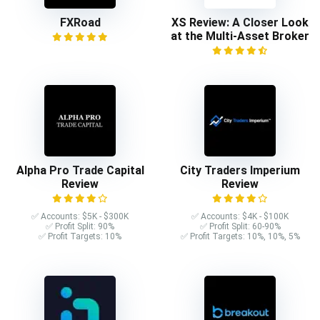
FXRoad
XS Review: A Closer Look
at the Multi-Asset Broker
Alpha Pro Trade Capital
City Traders Imperium
Review
Review
✅ Accounts: $5K - $300K
✅ Accounts: $4K - $100K
✅ Profit Split: 90%
✅ Profit Split: 60-90%
✅ Profit Targets: 10%
✅ Profit Targets: 10%, 10%, 5%