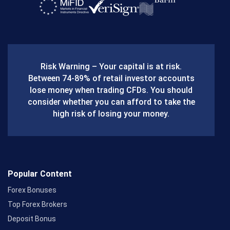
a
c
e
b
Risk Warning – Your capital is at risk.
o
Between 74-89% of retail investor accounts
lose money when trading CFDs. You should
o
consider whether you can afford to take the
k
high risk of losing your money.
Popular Content
Forex Bonuses
Top Forex Brokers
Deposit Bonus