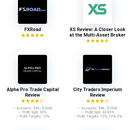
FXRoad
XS Review: A Closer Look
at the Multi-Asset Broker
Alpha Pro Trade Capital
City Traders Imperium
Review
Review
✅ Accounts: $5K - $300K
✅ Accounts: $4K - $100K
✅ Profit Split: 90%
✅ Profit Split: 60-90%
✅ Profit Targets: 10%
✅ Profit Targets: 10%, 10%, 5%