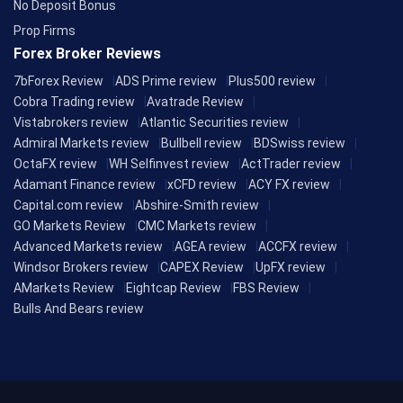
No Deposit Bonus
Prop Firms
Forex Broker Reviews
7bForex Review
ADS Prime review
Plus500 review
Cobra Trading review
Avatrade Review
Vistabrokers review
Atlantic Securities review
Admiral Markets review
Bullbell review
BDSwiss review
OctaFX review
WH Selfinvest review
ActTrader review
Adamant Finance review
xCFD review
ACY FX review
Capital.com review
Abshire-Smith review
GO Markets Review
CMC Markets review
Advanced Markets review
AGEA review
ACCFX review
Windsor Brokers review
CAPEX Review
UpFX review
AMarkets Review
Eightcap Review
FBS Review
Bulls And Bears review