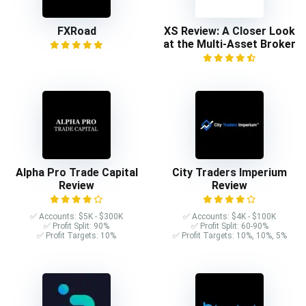
FXRoad
XS Review: A Closer Look
at the Multi-Asset Broker
Alpha Pro Trade Capital
City Traders Imperium
Review
Review
✅ Accounts: $5K - $300K
✅ Accounts: $4K - $100K
✅ Profit Split: 90%
✅ Profit Split: 60-90%
✅ Profit Targets: 10%
✅ Profit Targets: 10%, 10%, 5%