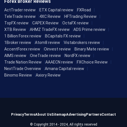
Forex Broker Reviews
ActTrader review
ETX Capital review
FXRoad
TeleTrade review
4XC Review
HFTrading Review
TopFX review
CAPEX Review
OctaFX review
XTB Review
AHMZ TradeFX review
ADS Prime review
1 Billion Forex review
BCapitals FX review
1Broker review
Atom8 review
Vistabrokers review
AccentForex review
Oinvest review
Binary Mate review
AIMS review
OneTrade review
NordFX review
Trade Nation Review
AAAECN review
FXChoice Review
NextTrade Overview
Amana Capital review
Binomo Review
Axiory Review
Privacy
Terms
About Us
Sitemap
Advertising
Partners
Contact
© Copyright 2014 - 2024, All rights reserved