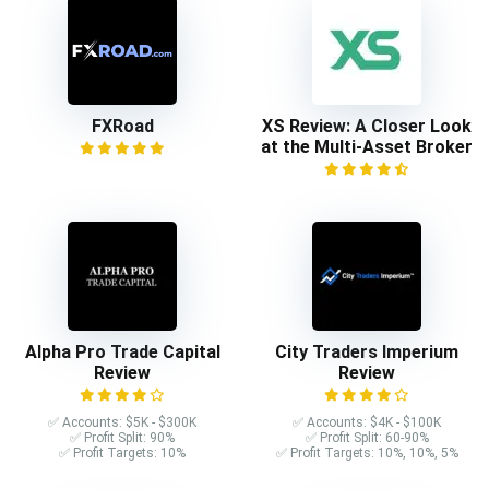
FXRoad
XS Review: A Closer Look
at the Multi-Asset Broker
Alpha Pro Trade Capital
City Traders Imperium
Review
Review
✅ Accounts: $5K - $300K
✅ Accounts: $4K - $100K
✅ Profit Split: 90%
✅ Profit Split: 60-90%
✅ Profit Targets: 10%
✅ Profit Targets: 10%, 10%, 5%