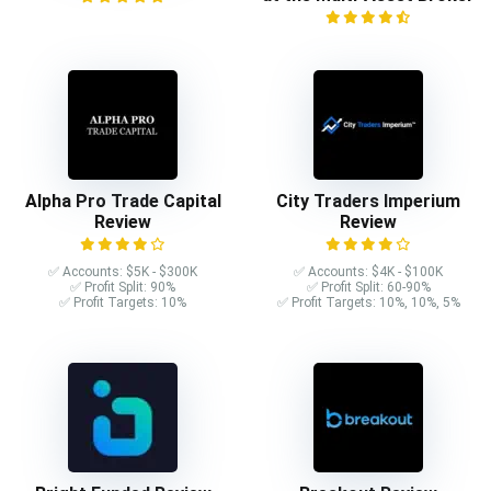
Alpha Pro Trade Capital
City Traders Imperium
Review
Review
✅ Accounts: $5K - $300K
✅ Accounts: $4K - $100K
✅ Profit Split: 90%
✅ Profit Split: 60-90%
✅ Profit Targets: 10%
✅ Profit Targets: 10%, 10%, 5%