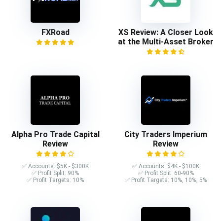
FXRoad
XS Review: A Closer Look
at the Multi-Asset Broker
Alpha Pro Trade Capital
City Traders Imperium
Review
Review
✅ Accounts: $5K - $300K
✅ Accounts: $4K - $100K
✅ Profit Split: 90%
✅ Profit Split: 60-90%
✅ Profit Targets: 10%
✅ Profit Targets: 10%, 10%, 5%