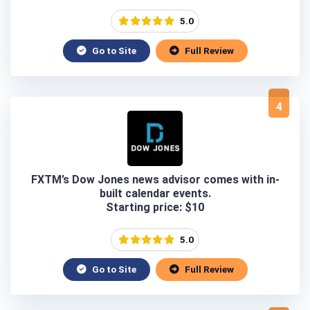
5.0
Go to Site
Full Review
4
FXTM’s Dow Jones news advisor comes with in-
built calendar events.
Starting price: $10
5.0
Go to Site
Full Review