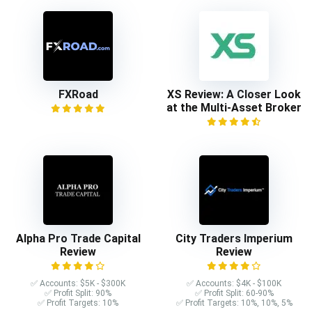
FXRoad
XS Review: A Closer Look
at the Multi-Asset Broker
Alpha Pro Trade Capital
City Traders Imperium
Review
Review
✅ Accounts: $5K - $300K
✅ Accounts: $4K - $100K
✅ Profit Split: 90%
✅ Profit Split: 60-90%
✅ Profit Targets: 10%
✅ Profit Targets: 10%, 10%, 5%