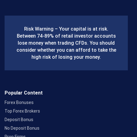
c
e
b
Risk Warning – Your capital is at risk.
o
Between 74-89% of retail investor accounts
lose money when trading CFDs. You should
o
consider whether you can afford to take the
k
high risk of losing your money.
Popular Content
Forex Bonuses
Top Forex Brokers
Deposit Bonus
No Deposit Bonus
Prop Firms