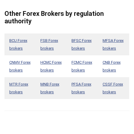
Other Forex Brokers by regulation
authority
BCU Forex
FSB Forex
BFSC Forex
MFSA Forex
brokers
brokers
brokers
brokers
CNMV Forex
HCMC Forex
FCMC Forex
CNB Forex
brokers
brokers
brokers
brokers
MTR Forex
MNB Forex
PFSA Forex
CSSF Forex
brokers
brokers
brokers
brokers