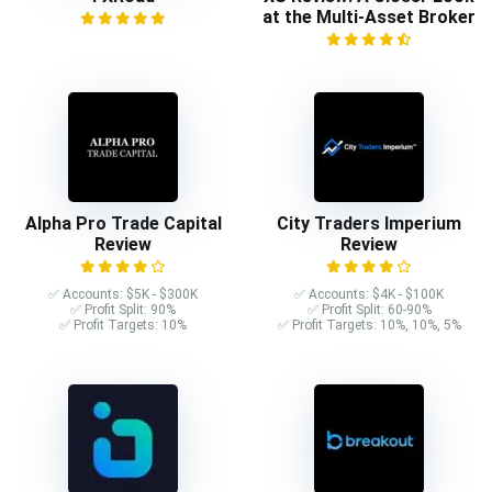
at the Multi-Asset Broker
Alpha Pro Trade Capital
City Traders Imperium
Review
Review
✅ Accounts: $5K - $300K
✅ Accounts: $4K - $100K
✅ Profit Split: 90%
✅ Profit Split: 60-90%
✅ Profit Targets: 10%
✅ Profit Targets: 10%, 10%, 5%