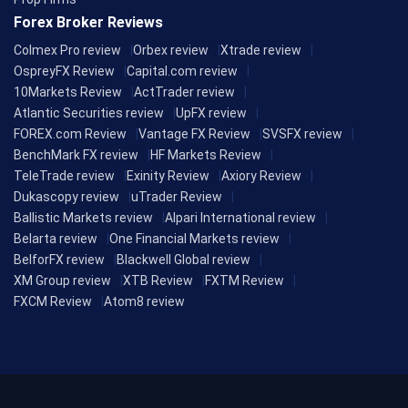
Forex Broker Reviews
Colmex Pro review
Orbex review
Xtrade review
OspreyFX Review
Capital.com review
10Markets Review
ActTrader review
Atlantic Securities review
UpFX review
FOREX.com Review
Vantage FX Review
SVSFX review
BenchMark FX review
HF Markets Review
TeleTrade review
Exinity Review
Axiory Review
Dukascopy review
uTrader Review
Ballistic Markets review
Alpari International review
Belarta review
One Financial Markets review
BelforFX review
Blackwell Global review
XM Group review
XTB Review
FXTM Review
FXCM Review
Atom8 review