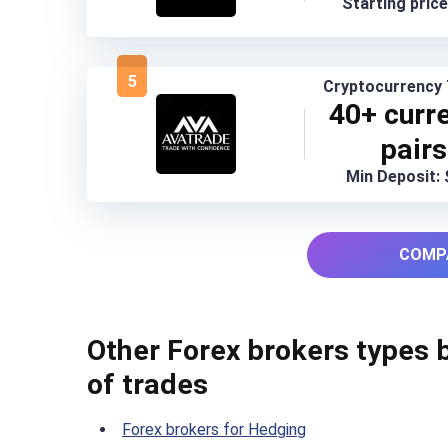
Starting price
5
Cryptocurrency 
40+ curr
pairs
Min Deposit:
COMP
Other Forex brokers types 
of trades
Forex brokers for Hedging