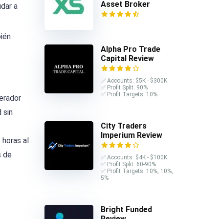
Asset Broker
dar a
bién
Alpha Pro Trade
Capital Review
✅ Accounts: $5K - $300K
✅ Profit Split: 90%
✅ Profit Targets: 10%
erador
 sin
City Traders
Imperium Review
 horas al
s de
✅ Accounts: $4K - $100K
✅ Profit Split: 60-90%
✅ Profit Targets: 10%, 10%,
5%
Bright Funded
Review