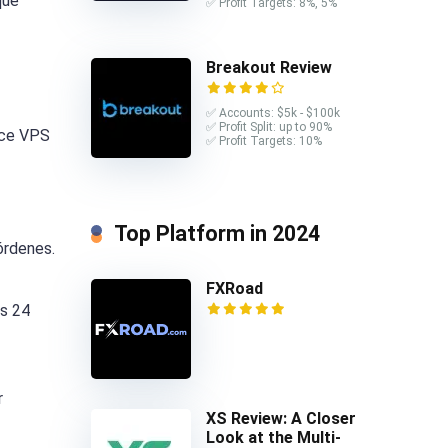
que
✅ Profit Targets: 8%, 5%
Breakout Review
✅ Accounts: $5k - $100k
✅ Profit Split: up to 90%
ece VPS
✅ Profit Targets: 10%
Top Platform in 2024
órdenes.
FXRoad
as 24
r
XS Review: A Closer
Look at the Multi-