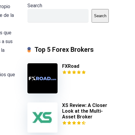
Search
ropio
e de la
Search
as que
 a sus
Top 5 Forex Brokers
 la
FXRoad
pios que
XS Review: A Closer
Look at the Multi-
Asset Broker