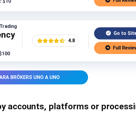
Full Revie
: $10
Trading
ency
Go to Sit
4.8
Full Revie
 $100
ARA BRÓKERS UNO A UNO
by accounts, platforms or process