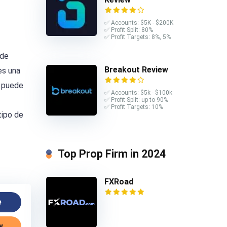
✅ Accounts: $5K - $200K
✅ Profit Split: 80%
✅ Profit Targets: 8%, 5%
 de
Breakout Review
es una
e puede
✅ Accounts: $5k - $100k
✅ Profit Split: up to 90%
✅ Profit Targets: 10%
tipo de
Top Prop Firm in 2024
FXRoad
e
w