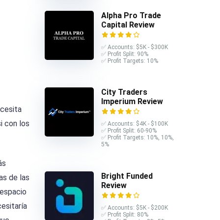
Alpha Pro Trade
Capital Review
✅ Accounts: $5K - $300K
✅ Profit Split: 90%
✅ Profit Targets: 10%
City Traders
Imperium Review
ecesita
i con los
✅ Accounts: $4K - $100K
✅ Profit Split: 60-90%
✅ Profit Targets: 10%, 10%,
5%
ás
Bright Funded
as de las
Review
 espacio
esitaría
✅ Accounts: $5K - $200K
✅ Profit Split: 80%