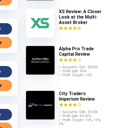
XS Review: A Closer
Look at the Multi-
Asset Broker
e
w
Alpha Pro Trade
Capital Review
✅ Accounts: $5K - $300K
e
✅ Profit Split: 90%
✅ Profit Targets: 10%
w
City Traders
Imperium Review
✅ Accounts: $4K - $100K
e
✅ Profit Split: 60-90%
✅ Profit Targets: 10%, 10%,
5%