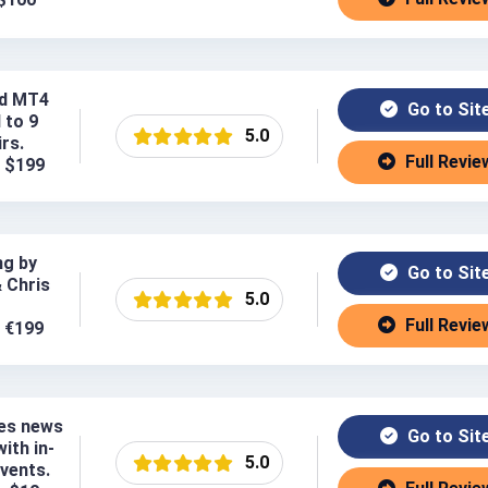
ed MT4
Go to Sit
d to 9
5.0
rs.
Full Revie
: $199
ng by
Go to Sit
& Chris
5.0
Full Revie
: €199
es news
Go to Sit
ith in-
5.0
events.