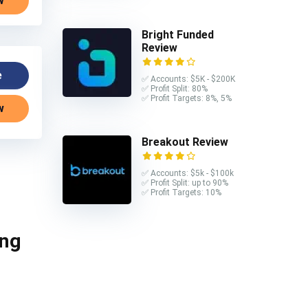
w
Bright Funded
Review
e
✅ Accounts: $5K - $200K
✅ Profit Split: 80%
✅ Profit Targets: 8%, 5%
w
Breakout Review
✅ Accounts: $5k - $100k
✅ Profit Split: up to 90%
✅ Profit Targets: 10%
ing