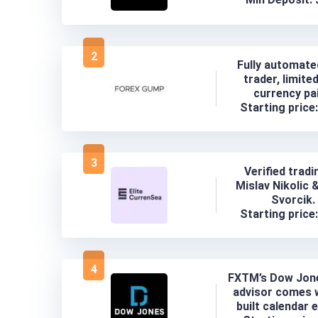
2
Fully automat
trader, limite
currency pai
Starting price
3
Verified tradi
Mislav Nikolic 
Svorcik.
Starting price
4
FXTM’s Dow Jon
advisor comes w
built calendar 