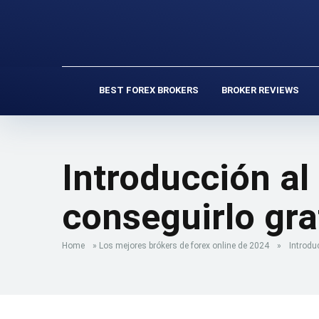
BEST FOREX BROKERS
BROKER REVIEWS
Introducción a
conseguirlo gra
Home
»
Los mejores brókers de forex online de 2024
»
Introdu