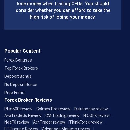
lose money when trading CFDs. You should
o
consider whether you can afford to take the
k
high risk of losing your money.
Popular Content
Forex Bonuses
Top Forex Brokers
Deposit Bonus
No Deposit Bonus
Prop Firms
Forex Broker Reviews
Plus500 review
Colmex Pro review
Dukascopy review
AvaTradeGo Review
CM Trading review
NICOFX review
NoaFX review
ActTrader review
ThinkForex review
ETFinance Review
Advanced Markets review