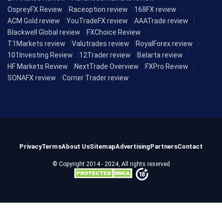
OspreyFX Review
Raceoption review
168FX review
ACM Gold review
YouTradeFX review
AAATrade review
Blackwell Global review
FXChoice Review
T1Markets review
Valutrades review
RoyalForex review
101Investing Review
12Trader review
Belarta review
HF Markets Review
NextTrade Overview
FXPro Review
SONAFX review
Corner Trader review
Privacy
Terms
About Us
Sitemap
Advertising
Partners
Contact
© Copyright 2014 - 2024, All rights reserved