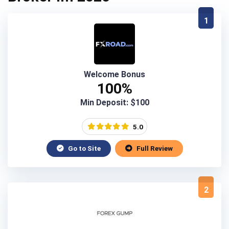
1
Welcome Bonus
100%
Min Deposit: $100
5.0
Go to Site
Full Review
2