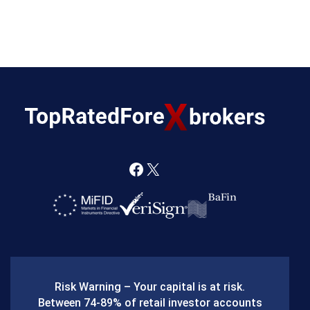
F
X
a
c
e
b
Risk Warning – Your capital is at risk.
o
Between 74-89% of retail investor accounts