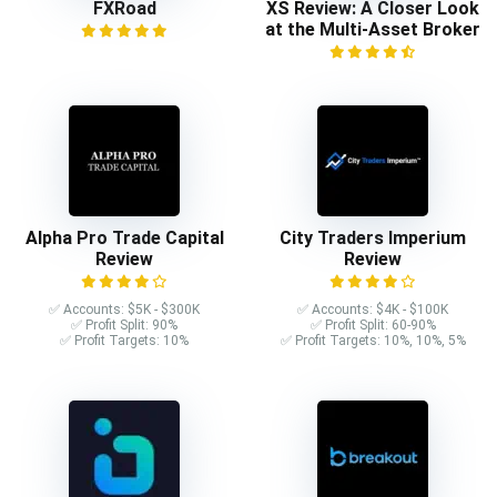
FXRoad
XS Review: A Closer Look
at the Multi-Asset Broker
Alpha Pro Trade Capital
City Traders Imperium
Review
Review
✅ Accounts: $5K - $300K
✅ Accounts: $4K - $100K
✅ Profit Split: 90%
✅ Profit Split: 60-90%
✅ Profit Targets: 10%
✅ Profit Targets: 10%, 10%, 5%