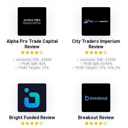
Alpha Pro Trade Capital
City Traders Imperium
Review
Review
✅ Accounts: $5K - $300K
✅ Accounts: $4K - $100K
✅ Profit Split: 90%
✅ Profit Split: 60-90%
✅ Profit Targets: 10%
✅ Profit Targets: 10%, 10%, 5%
Bright Funded Review
Breakout Review