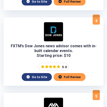
Go to Site
Full Review
4
FXTM’s Dow Jones news advisor comes with in-
built calendar events.
Starting price: $10
5.0
Go to Site
Full Review
5