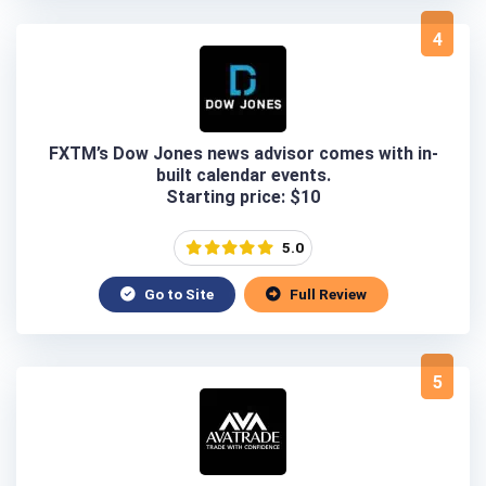
4
FXTM’s Dow Jones news advisor comes with in-
built calendar events.
Starting price: $10
5.0
Go to Site
Full Review
5