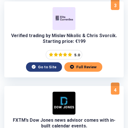
3
Verified trading by Mislav Nikolic & Chris Svorcik.
Starting price: €199
5.0
Go to Site
Full Review
4
FXTM’s Dow Jones news advisor comes with in-
built calendar events.