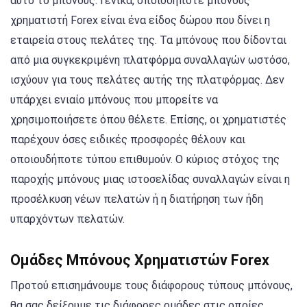
αυτό το μπόνους. Γενικά, οποιοδήποτε μπόνους
χρηματιστή Forex είναι ένα είδος δώρου που δίνει η
εταιρεία στους πελάτες της. Τα μπόνους που δίδονται
από μια συγκεκριμένη πλατφόρμα συναλλαγών ωστόσο,
ισχύουν για τους πελάτες αυτής της πλατφόρμας. Δεν
υπάρχει ενιαίο μπόνους που μπορείτε να
χρησιμοποιήσετε όπου θέλετε. Επίσης, οι χρηματιστές
παρέχουν όσες ειδικές προσφορές θέλουν και
οποιουδήποτε τύπου επιθυμούν. Ο κύριος στόχος της
παροχής μπόνους μιας ιστοσελίδας συναλλαγών είναι η
προσέλκυση νέων πελατών ή η διατήρηση των ήδη
υπαρχόντων πελατών.
Ομάδες Μπόνους Χρηματιστών Forex
Προτού επισημάνουμε τους διάφορους τύπους μπόνους,
θα σας δείξουμε τις διάφορες ομάδες στις οποίες