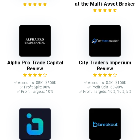
at the Multi-Asset Broker
Alpha Pro Trade Capital
City Traders Imperium
Review
Review
✅ Accounts: $5K - $300K
✅ Accounts: $4K - $100K
✅ Profit Split: 90%
✅ Profit Split: 60-90%
✅ Profit Targets: 10%
✅ Profit Targets: 10%, 10%, 5%