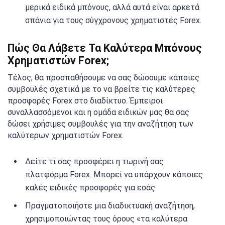
μερικά ειδικά μπόνους, αλλά αυτά είναι αρκετά
σπάνια για τους σύγχρονους χρηματιστές Forex.
Πώς Θα Λάβετε Τα Καλύτερα Μπόνους
Χρηματιστών Forex;
Τέλος, θα προσπαθήσουμε να σας δώσουμε κάποιες
συμβουλές σχετικά με το να βρείτε τις καλύτερες
προσφορές Forex στο διαδίκτυο. Έμπειροι
συναλλασσόμενοι και η ομάδα ειδικών μας θα σας
δώσει χρήσιμες συμβουλές για την αναζήτηση των
καλύτερων χρηματιστών Forex.
Δείτε τι σας προσφέρει η τωρινή σας
πλατφόρμα Forex. Μπορεί να υπάρχουν κάποιες
καλές ειδικές προσφορές για εσάς.
Πραγματοποιήστε μια διαδικτυακή αναζήτηση,
χρησιμοποιώντας τους όρους «τα καλύτερα