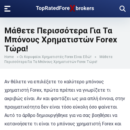
Μάθετε Περισσότερα Για Τα
Μπόνους Χρηματιστών Forex
Τώρα!
Home
»
Οι Κορυφαίοι Χρηματιστές Forex Είναι Εδώ!
»
Μάθετε
Περισσότερα Για Τα Μπόνους Χρηματιστών Forex Τώρα!
Αν θέλετε να επιλέξετε το καλύτερο μπόνους
χρηματιστή Forex, πρώτα πρέπει να γνωρίζετε τι
ακριβώς είναι. Αν και φαντάζει ως μια απλή έννοια, στην
πραγματικότητα δεν είναι τόσο εύκολη όσο φαίνεται.
Αυτό το άρθρο δημιουργήθηκε για να σας βοηθήσει να
κατανοήσετε τι είναι το μπόνους χρηματιστή Forex και