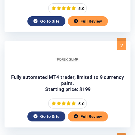
5.0
Go to Site
Full Review
2
Fully automated MT4 trader, limited to 9 currency
pairs.
Starting price: $199
5.0
Go to Site
Full Review