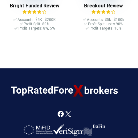
Bright Funded Review
Breakout Review
✅ Accounts: $5K - $200K
✅ Accounts: $5k - $100k
✅ Profit Split: 80%
✅ Profit Split: up to 90%
✅ Profit Targets: 8%, 5%
✅ Profit Targets: 10%
F
X
a