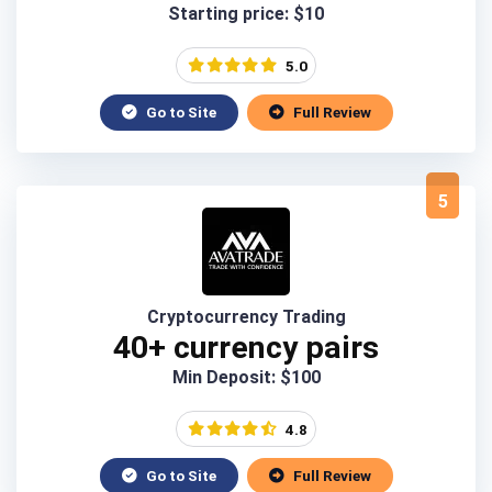
Starting price: $10
5.0
Go to Site
Full Review
5
Cryptocurrency Trading
40+ currency pairs
Min Deposit: $100
4.8
Go to Site
Full Review