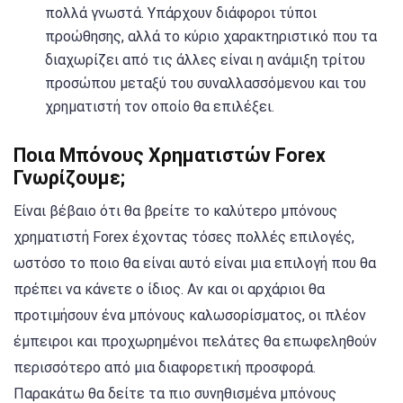
πολλά γνωστά. Υπάρχουν διάφοροι τύποι
προώθησης, αλλά το κύριο χαρακτηριστικό που τα
διαχωρίζει από τις άλλες είναι η ανάμιξη τρίτου
προσώπου μεταξύ του συναλλασσόμενου και του
χρηματιστή τον οποίο θα επιλέξει.
Ποια Μπόνους Χρηματιστών Forex
Γνωρίζουμε;
Είναι βέβαιο ότι θα βρείτε το καλύτερο μπόνους
χρηματιστή Forex έχοντας τόσες πολλές επιλογές,
ωστόσο το ποιο θα είναι αυτό είναι μια επιλογή που θα
πρέπει να κάνετε ο ίδιος. Αν και οι αρχάριοι θα
προτιμήσουν ένα μπόνους καλωσορίσματος, οι πλέον
έμπειροι και προχωρημένοι πελάτες θα επωφεληθούν
περισσότερο από μια διαφορετική προσφορά.
Παρακάτω θα δείτε τα πιο συνηθισμένα μπόνους