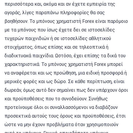
περισσότερα και, ακόμα και αν έχετε εμπειρία της
αγοράς, λίγες παραπάνω πληροφορίες θα σας
βοηθήσουν. Το μπόνους χρηματιστή Forex είναι παρόμοιο
με τα μπόνους που ίσως έχετε δει σε ιστοσελίδες
τυχερών παιχνιδιών ή σε ιστοσελίδες αθλητικού
στοιχήματος, όπως επίσης και σε τηλεοπτικά ή
διαδικτυακά παιχνίδια. Ωστόσο, έχει επίσης τα δικά του
χαρακτηριστικά. Το μπόνους χρηματιστή Forex μπορεί
να αναφέρεται και ως προώθηση, μια ειδική προσφορά ή
μερικές φορές και ως δώρο. Σε κάθε περίπτωση, είναι
δωρεάν, όμως αυτό δεν σημαίνει πως δεν υπάρχουν όροι
και προϋποθέσεις που το συνοδεύουν. Συνήθως
προτείνουμε όλοι οι συναλλασσόμενοι να διαβάζουν
προσεκτικά αυτούς τους όρους και προϋποθέσεις, έτσι
ώστε να μην έχουν προβλήματα όταν χρησιμοποιούν