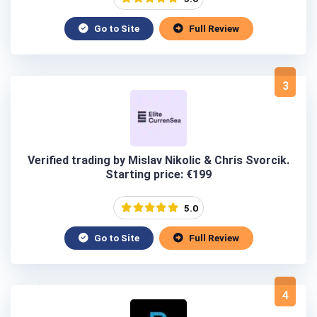
Go to Site
Full Review
3
Verified trading by Mislav Nikolic & Chris Svorcik.
Starting price: €199
5.0
Go to Site
Full Review
4