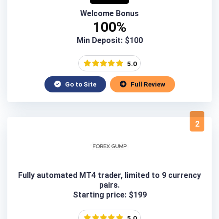
Welcome Bonus
100%
Min Deposit: $100
5.0
Go to Site
Full Review
2
Fully automated MT4 trader, limited to 9 currency
pairs.
Starting price: $199
5.0