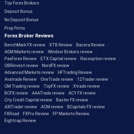
Top Forex Brokers
Deposit Bonus
No Deposit Bonus
Prop Firms
Forex Broker Reviews
BenchMark FX review
XTB Review
Bacera Review
AGM Markets review
Windsor Brokers review
PaxForex Review
ETX Capital review
Raceoption review
OBRinvest review
NordFX review
Advanced Markets review
HFTrading Review
Avatrade Review
OneTrade review
12Trader review
CM Trading review
TopFX review
Xtrade review
BCFX review
AAATrade review
ACY FX review
City Credit Capital review
Baxter FX review
AXITrader review
ACM review
BCapitals FX review
FXRoad
FXPro Review
FP Markets Review
Eightcap Review