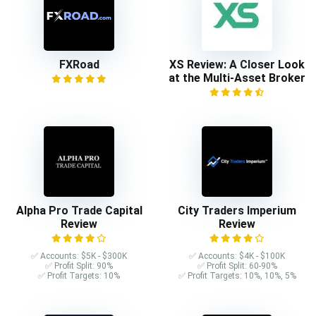
FXRoad
XS Review: A Closer Look
at the Multi-Asset Broker
Alpha Pro Trade Capital
City Traders Imperium
Review
Review
✅ Accounts: $5K - $300K
✅ Accounts: $4K - $100K
✅ Profit Split: 90%
✅ Profit Split: 60-90%
✅ Profit Targets: 10%
✅ Profit Targets: 10%, 10%, 5%