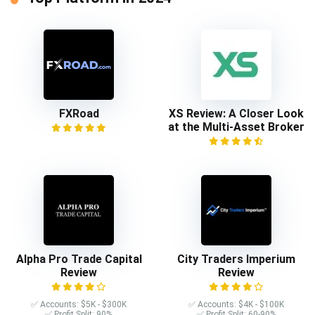
FXRoad
XS Review: A Closer Look
at the Multi-Asset Broker
Alpha Pro Trade Capital
City Traders Imperium
Review
Review
✅ Accounts: $5K - $300K
✅ Accounts: $4K - $100K
✅ Profit Split: 90%
✅ Profit Split: 60-90%