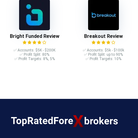
Bright Funded Review
Breakout Review
✅ Accounts: $5K - $200K
✅ Accounts: $5k - $100k
✅ Profit Split: 80%
✅ Profit Split: up to 90%
✅ Profit Targets: 8%, 5%
✅ Profit Targets: 10%