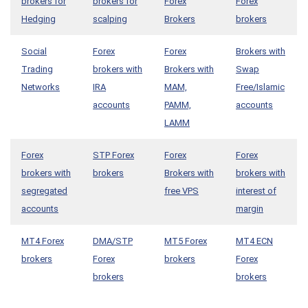
brokers for
brokers for
Forex
Forex
Hedging
scalping
Brokers
brokers
Social
Forex
Forex
Brokers with
Trading
brokers with
Brokers with
Swap
Networks
IRA
MAM,
Free/Islamic
accounts
PAMM,
accounts
LAMM
Forex
STP Forex
Forex
Forex
brokers with
brokers
Brokers with
brokers with
segregated
free VPS
interest of
accounts
margin
MT4 Forex
DMA/STP
MT5 Forex
MT4 ECN
brokers
Forex
brokers
Forex
brokers
brokers