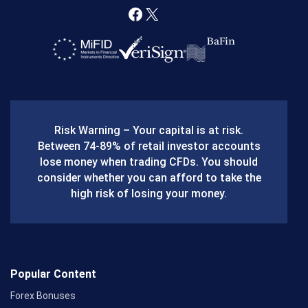
F
X
a
c
e
b
Risk Warning – Your capital is at risk.
o
Between 74-89% of retail investor accounts
lose money when trading CFDs. You should
o
consider whether you can afford to take the
k
high risk of losing your money.
Popular Content
Forex Bonuses