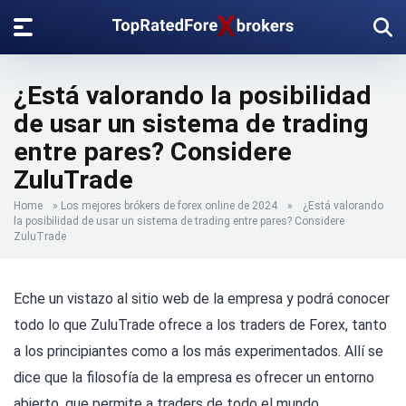
¿Está valorando la posibilidad
de usar un sistema de trading
entre pares? Considere
ZuluTrade
Home
»
Los mejores brókers de forex online de 2024
»
¿Está valorando
la posibilidad de usar un sistema de trading entre pares? Considere
ZuluTrade
Eche un vistazo al sitio web de la empresa y podrá conocer
todo lo que ZuluTrade ofrece a los traders de Forex, tanto
a los principiantes como a los más experimentados. Allí se
dice que la filosofía de la empresa es ofrecer un entorno
abierto, que permite a traders de todo el mundo