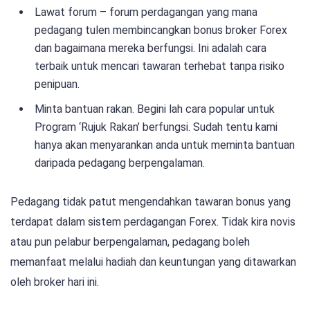
Lawat forum – forum perdagangan yang mana
pedagang tulen membincangkan bonus broker Forex
dan bagaimana mereka berfungsi. Ini adalah cara
terbaik untuk mencari tawaran terhebat tanpa risiko
penipuan.
Minta bantuan rakan. Begini lah cara popular untuk
Program ‘Rujuk Rakan’ berfungsi. Sudah tentu kami
hanya akan menyarankan anda untuk meminta bantuan
daripada pedagang berpengalaman.
Pedagang tidak patut mengendahkan tawaran bonus yang
terdapat dalam sistem perdagangan Forex. Tidak kira novis
atau pun pelabur berpengalaman, pedagang boleh
memanfaat melalui hadiah dan keuntungan yang ditawarkan
oleh broker hari ini.