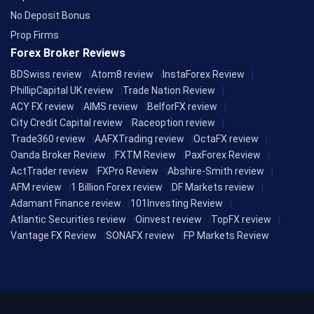
No Deposit Bonus
Prop Firms
Forex Broker Reviews
BDSwiss review
Atom8 review
InstaForex Review
PhillipCapital UK review
Trade Nation Review
ACY FX review
AIMS review
BelforFX review
City Credit Capital review
Raceoption review
Trade360 review
AAFXTrading review
OctaFX review
Oanda Broker Review
FXTM Review
PaxForex Review
ActTrader review
FXPro Review
Abshire-Smith review
AFM review
1 Billion Forex review
DF Markets review
Adamant Finance review
101Investing Review
Atlantic Securities review
Oinvest review
TopFX review
Vantage FX Review
SONAFX review
FP Markets Review