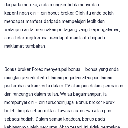
daripada mereka, anda mungkin tidak menyedari
kepentingan ciri – ciri bonus broker. Oleh itu anda boleh
mendapat manfaat daripada mempelajari lebih dan
walaupun anda merupakan pedagang yang berpengalaman,
anda tidak rugi kerana mendapat manfaat daripada
maklumat tambahan.
Bonus broker Forex menyerupai bonus – bonus yang anda
mungkin pernah lihat di laman perjudian atau pun laman
pertaruhan sukan serta dalam TV atau pun dalam permainan
dan rancangan dalam talian. Walau bagaimanapun, ia
mempunyai ciri – ciri tersendiri juga. Bonus broker Forex
boleh dirujuk sebagai iklan, tawaran istimewa atau pun
sebagai hadiah. Dalam semua keadaan, bonus pada
kebiasannya ialah percuma. Akan tetapi, ini tidak bermakna