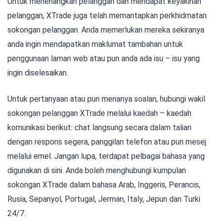
Untuk menenangkan pelanggan dan mendapat keyakinan
pelanggan, XTrade juga telah memantapkan perkhidmatan
sokongan pelanggan. Anda memerlukan mereka sekiranya
anda ingin mendapatkan maklumat tambahan untuk
penggunaan laman web atau pun anda ada isu – isu yang
ingin diselesaikan.
Untuk pertanyaan atau pun menanya soalan, hubungi wakil
sokongan pelanggan XTrade melalui kaedah – kaedah
komunikasi berikut: chat langsung secara dalam talian
dengan respons segera, panggilan telefon atau pun mesej
melalui emel. Jangan lupa, terdapat pelbagai bahasa yang
digunakan di sini. Anda boleh menghubungi kumpulan
sokongan XTrade dalam bahasa Arab, Inggeris, Perancis,
Rusia, Sepanyol, Portugal, Jerman, Italy, Jepun dan Turki
24/7.