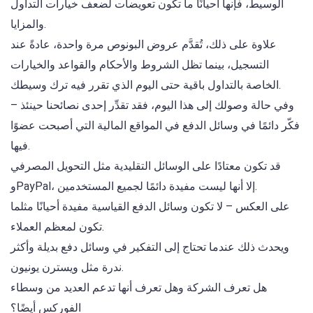
الوسيط، فإنها أحيانًا ما تكون تعويضات لضعف خيارات التداول
والمزايا.
علاوة على ذلك، تُقدَّم عروض البونوص مرة واحدة، عادةً عند
التسجيل، بينما تظل الشروط والأحكام والقواعد والخيارات
الخاصة بالتداول باقية حتى اليوم الذي تقرر فيه ترك وسيطك.
وفي حالة وصولك إلى هذا اليوم، فقد تقدِّر إحدى نصائحنا حينئذ –
فكّر دائمًا في وسائل الدفع في المواقع المالية التي أصبحت عضوًا
فيها.
قد تكون معتادًا على الوسائل التقليدية مثل التحويل المصرفي
وPayPal، إلا أنها ليست مفيدة دائمًا لجميع المستخدمين.
على العكس – لا تكون وسائل الدفع القياسية مفيدة أحيانًا مثلما
تكون لمعظم العملاء.
ويحدث ذلك عندما تحتاج إلى التفكير في وسائل دفع بديلة وأكثر
ندرة مثل ويسترن يونيون.
هل تعرف الشركة وهل تعرف أنها تدعم العديد من وسطاء
الفوركس أيضًا؟