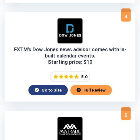
4
FXTM’s Dow Jones news advisor comes with in-
built calendar events.
Starting price: $10
5.0
Go to Site
Full Review
5