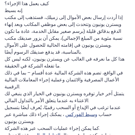
كيف يعمل هذا الإجراء؟
إنه بسيط.
إذا أردت إرسال بعض الأموال إلى زميلك، فستذهب إلى مكتب
ويسترن يونيون وتتحدث إلى بعض موظفي المكاتب وبعد إنهاء
الدفع بدقائق قليلة (برسم صغير مقابل الخدمة، عادة ما تكون
نسبة مئوية من المبلغ الإجمالي)، يمكن أن يزور صديقك مكتب
ويسترن يونيون في إقامته الحالية للحصول على الأموال.
بالمناسبة، قد يدفع صديقك الرسوم أيضًا.
هذا كل ما نعرفه في الغالب عن ويسترن يونيون، لكنه ليس كل
ما تفعله الشركة في الحقيقة.
في الواقع، تضم هذه الشركة المالية عدة أقسام – بما في ذلك
الأعمال المصرفية والائتمان وعملية إجراء المعاملات المالية
الرقمية.
يتمثل آخر خيار توفره ويسترن يونيون في الخيار الذي ينبغي لك
الاعتناء به عندما يتعلق الأمر بالتداول المالي.
عندما ترغب في الإيداع أو السحب رقميًا، يُعرف أيضًا بتسجيل
حساب
وسيط الفوركس
، يمكنك إجراء ذلك مباشرة عبر
ويسترن يونيون.
كما يمكن إجراء عمليات السحب عبر هذه الشركة.