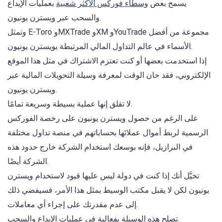
يسمح بعض
وسطاء فوركس الأكثر شعبية
بعمليات الإيداع
والسحب عبر ويسترن يونيون.
وتمثل E-Toro وMXTrade وXM وYouTrade مجموعة من أفضل
الأسماء في عالم التداول المالي المرتبطة بويسترن يونيون.
إذا استخدمت بعضها أو كنت تعتزم الاشتراك في مثل هذا الموقع
الإلكتروني، فقد حان الوقت لمعرفة وسيلة التحويلات المالية عبر
ويسترن يونيون.
لا تقلق إنها عملية بسيطة وسريعة تمامًا.
على الرغم من حصول ويسترن يونيون على رخصة الفوركس
الرسمية لربط أموال عملائها بحساباتهم في منصة تداول مختلفة
في البرازيل، فإنه بوسعك استخدام الشركة خارج حدود هذه
الشركة أيضًا.
تخيَّل أنك إذا كنت في دولة ليس عليها قيود لاستخدام ويسترن
يونيون لكن لا يقبل مكتب الوسيط بمثل هذا الأمر، فسيفضي ذلك
إلى عدم مقدرتك على إجراء أي معاملات.
تصلح هذه الوسيلة بفعالية في عمليات الإيداع والسحب.