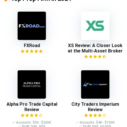
FXRoad
XS Review: A Closer Look
at the Multi-Asset Broker
Alpha Pro Trade Capital
City Traders Imperium
Review
Review
✅ Accounts: $5K - $300K
✅ Accounts: $4K - $100K
✅ Profit Split: 90%
✅ Profit Split: 60-90%