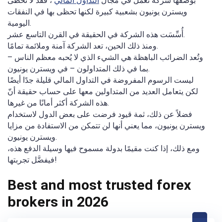
بوصفها شركة تعمل في مجال
التداول المالي
، فقد لا تحظى
ويسترن يونيون بشعبية كبيرة لكنها تحظى بها في النفقات
اليومية.
أُسِّسَت هذه الشركة في الحقيقة في القرن التاسع عشر.
ومنذ ذلك الحين، تعد الشركة آمنة وملائمة تمامًا.
وتُعد الضرائب الباهظة هي الشيء الذي لا يُحبه معظم الناس –
بما في ذلك المتداولون – في ويسترن يونيون.
ليست الرسوم المفروضة في التداول المالي قليلة جدًا أيضًا
لكن يتعامل العديد من المتداولين معها على حساب حقيقة أنّ
هذه الشركة أكثر أمانًا من غيرها.
فضلاً عن ذلك، ثمة قيود فرضت على بعض الدول لاستخدام
ويسترن يونيون، مما يعني أنها لن تتمكن من الاستفادة من مزايا
ويسترن يونيون.
ومع ذلك، إذا كنت مقيمًا بدولة مسموح فيها وسيلة الدفع هذه،
فيفضَّل تجربتها!
Best and most trusted forex
brokers in 2026