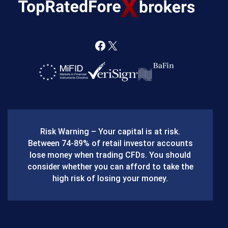
F
X
a
c
e
b
Risk Warning – Your capital is at risk.
o
Between 74-89% of retail investor accounts
lose money when trading CFDs. You should
o
consider whether you can afford to take the
k
high risk of losing your money.