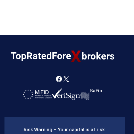
F
X
a
c
e
b
Risk Warning – Your capital is at risk.