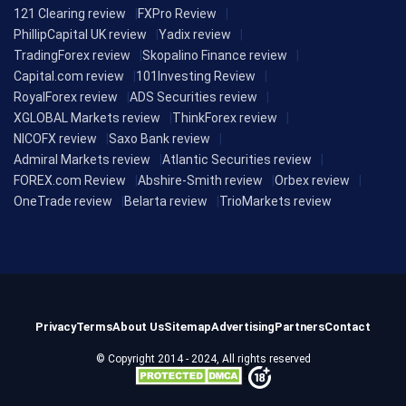
121 Clearing review
FXPro Review
PhillipCapital UK review
Yadix review
TradingForex review
Skopalino Finance review
Capital.com review
101Investing Review
RoyalForex review
ADS Securities review
XGLOBAL Markets review
ThinkForex review
NICOFX review
Saxo Bank review
Admiral Markets review
Atlantic Securities review
FOREX.com Review
Abshire-Smith review
Orbex review
OneTrade review
Belarta review
TrioMarkets review
Privacy
Terms
About Us
Sitemap
Advertising
Partners
Contact
© Copyright 2014 - 2024, All rights reserved