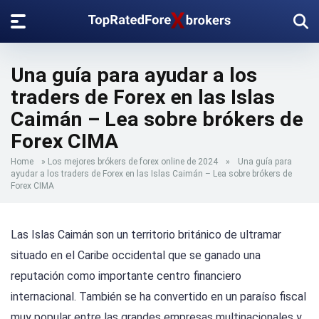
Una guía para ayudar a los
traders de Forex en las Islas
Caimán – Lea sobre brókers de
Forex CIMA
Home
»
Los mejores brókers de forex online de 2024
»
Una guía para
ayudar a los traders de Forex en las Islas Caimán – Lea sobre brókers de
Forex CIMA
Las Islas Caimán son un territorio británico de ultramar
situado en el Caribe occidental que se ganado una
reputación como importante centro financiero
internacional. También se ha convertido en un paraíso fiscal
muy popular entre las grandes empresas multinacionales y