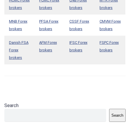
HCMC Forex
FCMC Forex
CNB Forex
MTR Forex
brokers
brokers
brokers
brokers
MNB Forex
PFSA Forex
CSSF Forex
CMVM Forex
brokers
brokers
brokers
brokers
Danish FSA
AFM Forex
IFSC Forex
FSPC Forex
Forex
brokers
brokers
brokers
brokers
Search
Search