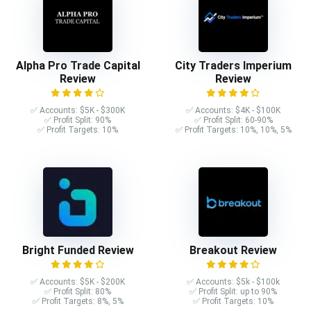
Alpha Pro Trade Capital
City Traders Imperium
Review
Review
✅ Accounts: $5K - $300K
✅ Accounts: $4K - $100K
✅ Profit Split: 90%
✅ Profit Split: 60-90%
✅ Profit Targets: 10%
✅ Profit Targets: 10%, 10%, 5%
Bright Funded Review
Breakout Review
✅ Accounts: $5K - $200K
✅ Accounts: $5k - $100k
✅ Profit Split: 80%
✅ Profit Split: up to 90%
✅ Profit Targets: 8%, 5%
✅ Profit Targets: 10%