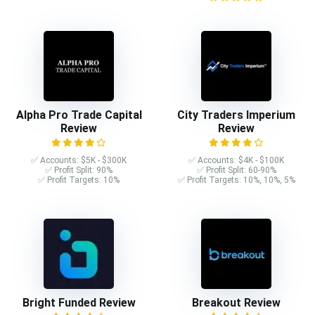
Alpha Pro Trade Capital
City Traders Imperium
Review
Review
✅ Accounts: $5K - $300K
✅ Accounts: $4K - $100K
✅ Profit Split: 90%
✅ Profit Split: 60-90%
✅ Profit Targets: 10%
✅ Profit Targets: 10%, 10%, 5%
Bright Funded Review
Breakout Review