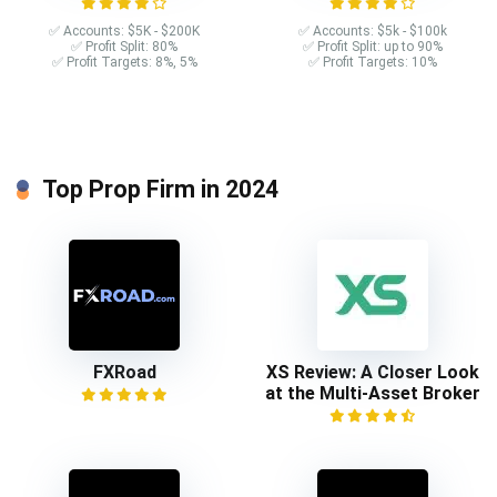
✅ Accounts: $5K - $200K
✅ Accounts: $5k - $100k
✅ Profit Split: 80%
✅ Profit Split: up to 90%
✅ Profit Targets: 8%, 5%
✅ Profit Targets: 10%
Top Prop Firm in 2024
FXRoad
XS Review: A Closer Look
at the Multi-Asset Broker