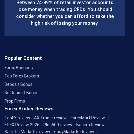
o
Between 74-89% of retail investor accounts
lose money when trading CFDs. You should
o
consider whether you can afford to take the
k
high risk of losing your money.
Popular Content
Forex Bonuses
Top Forex Brokers
Deposit Bonus
No Deposit Bonus
Prop Firms
Forex Broker Reviews
TopFX review
AXITrader review
ForexMart Review
EPFX Review 2026
Plus500 review
Bacera Review
Ballistic Markets review
easyMarkets Review