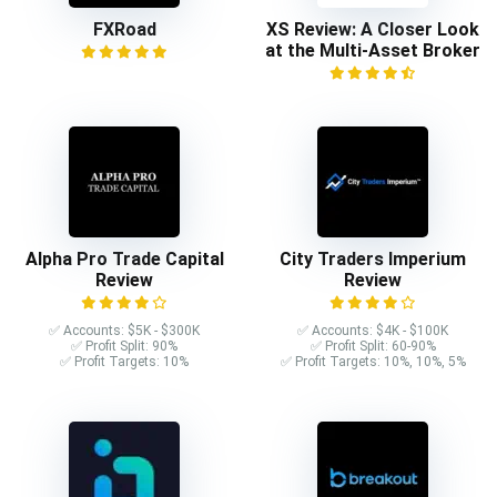
FXRoad
XS Review: A Closer Look
at the Multi-Asset Broker
Alpha Pro Trade Capital
City Traders Imperium
Review
Review
✅ Accounts: $5K - $300K
✅ Accounts: $4K - $100K
✅ Profit Split: 90%
✅ Profit Split: 60-90%
✅ Profit Targets: 10%
✅ Profit Targets: 10%, 10%, 5%