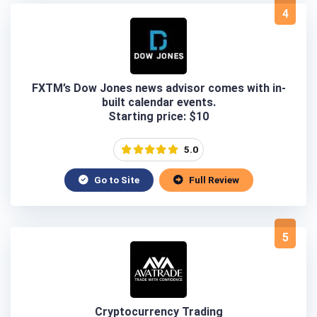
4
FXTM’s Dow Jones news advisor comes with in-
built calendar events.
Starting price: $10
5.0
Go to Site
Full Review
5
Cryptocurrency Trading