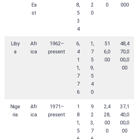
Ea
8,
2
0
000
st
5
0
3
4
Liby
Afr
1962–
6,
1,
51
48,4
a
ica
present
4
7
6,0
70,0
1
5
00
00,0
1,
9,
00
7
5
7
4
6
0
Nige
Afr
1971–
1
9
2,4
37,1
ria
ica
present
8
2
28,
40,0
1,
3,
00
00,0
5
7
0
00
6
6