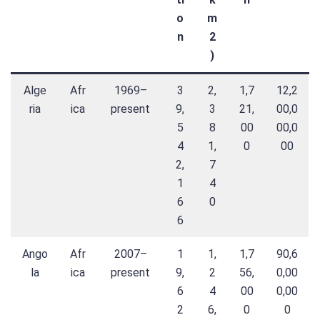
o
m
n
2
)
Alge
Afr
1969–
3
2,
1,7
12,2
ria
ica
present
9,
3
21,
00,0
5
8
00
00,0
4
1,
0
00
2,
7
1
4
6
0
6
Ango
Afr
2007–
1
1,
1,7
90,6
la
ica
present
9,
2
56,
0,00
6
4
00
0,00
2
6,
0
0