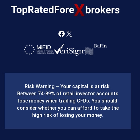
F
X
a
c
e
b
Risk Warning – Your capital is at risk.
o
Between 74-89% of retail investor accounts
lose money when trading CFDs. You should
o
consider whether you can afford to take the
k
high risk of losing your money.