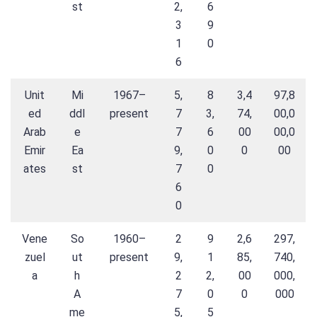
st
2,
6
3
9
1
0
6
Unit
Mi
1967–
5,
8
3,4
97,8
ed
ddl
present
7
3,
74,
00,0
Arab
e
7
6
00
00,0
Emir
Ea
9,
0
0
00
ates
st
7
0
6
0
Vene
So
1960–
2
9
2,6
297,
zuel
ut
present
9,
1
85,
740,
a
h
2
2,
00
000,
A
7
0
0
000
me
5,
5