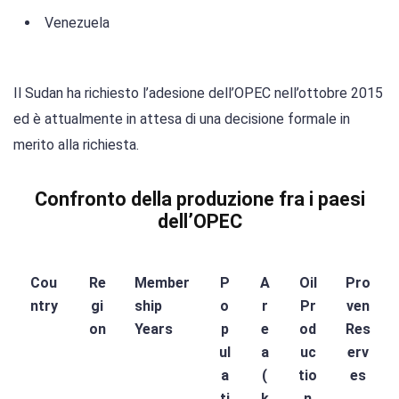
Venezuela
Il Sudan ha richiesto l’adesione dell’OPEC nell’ottobre 2015
ed è attualmente in attesa di una decisione formale in
merito alla richiesta.
Confronto della produzione fra i paesi
dell’OPEC
Cou
Re
Member
P
A
Oil
Pro
ntry
gi
ship
o
r
Pr
ven
on
Years
p
e
od
Res
ul
a
uc
erv
a
(
tio
es
ti
k
n