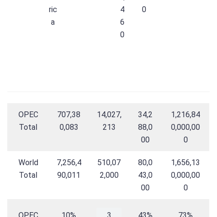
ric
4
0
a
6
0
OPEC
707,38
14,027,
34,2
1,216,84
Total
0,083
213
88,0
0,000,00
00
0
World
7,256,4
510,07
80,0
1,656,13
Total
90,011
2,000
43,0
0,000,00
00
0
OPEC
10%
3
43%
73%