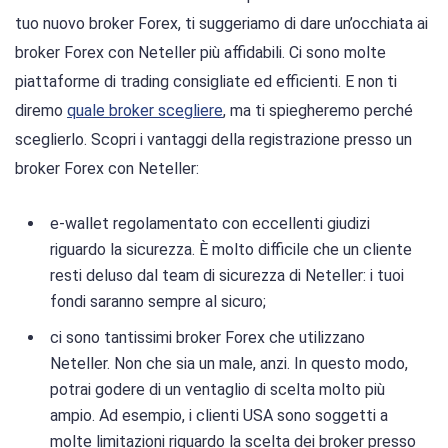
tuo nuovo broker Forex, ti suggeriamo di dare un’occhiata ai
broker Forex con Neteller più affidabili. Ci sono molte
piattaforme di trading consigliate ed efficienti. E non ti
diremo
quale broker scegliere
, ma ti spiegheremo perché
sceglierlo. Scopri i vantaggi della registrazione presso un
broker Forex con Neteller:
e-wallet regolamentato con eccellenti giudizi
riguardo la sicurezza. È molto difficile che un cliente
resti deluso dal team di sicurezza di Neteller: i tuoi
fondi saranno sempre al sicuro;
ci sono tantissimi broker Forex che utilizzano
Neteller. Non che sia un male, anzi. In questo modo,
potrai godere di un ventaglio di scelta molto più
ampio. Ad esempio, i clienti USA sono soggetti a
molte limitazioni riguardo la scelta dei broker presso