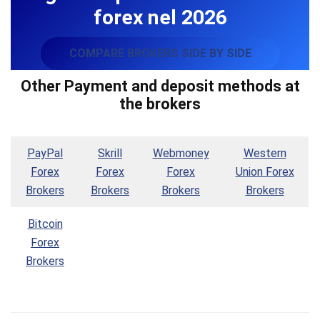
forex nel 2026
COMPARE BROKERS SIDE BY SIDE
Other Payment and deposit methods at
the brokers
PayPal
Skrill
Webmoney
Western
Forex
Forex
Forex
Union Forex
Brokers
Brokers
Brokers
Brokers
Bitcoin
Forex
Brokers