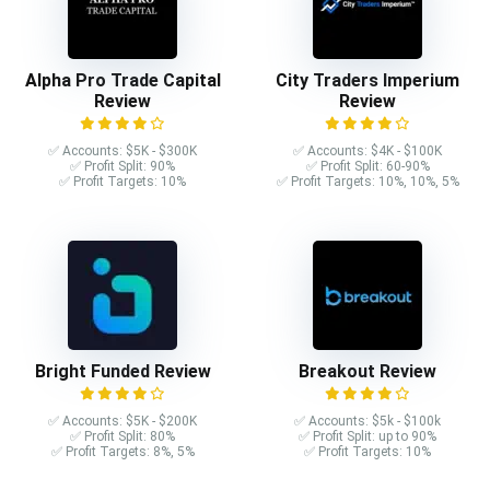
Alpha Pro Trade Capital
City Traders Imperium
Review
Review
✅ Accounts: $5K - $300K
✅ Accounts: $4K - $100K
✅ Profit Split: 90%
✅ Profit Split: 60-90%
✅ Profit Targets: 10%
✅ Profit Targets: 10%, 10%, 5%
Bright Funded Review
Breakout Review
✅ Accounts: $5K - $200K
✅ Accounts: $5k - $100k
✅ Profit Split: 80%
✅ Profit Split: up to 90%
✅ Profit Targets: 8%, 5%
✅ Profit Targets: 10%