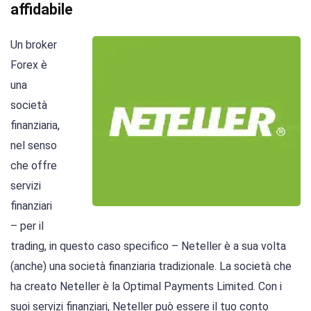
affidabile
Un broker
Forex è
una
società
finanziaria,
nel senso
che offre
servizi
finanziari
– per il
trading, in questo caso specifico – Neteller è a sua volta
(anche) una società finanziaria tradizionale. La società che
ha creato Neteller è la Optimal Payments Limited. Con i
suoi servizi finanziari, Neteller può essere il tuo conto