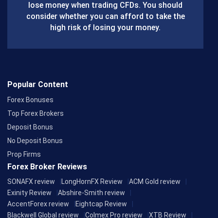
lose money when trading CFDs. You should
o
consider whether you can afford to take the
k
high risk of losing your money.
Popular Content
Forex Bonuses
Top Forex Brokers
Deposit Bonus
No Deposit Bonus
Prop Firms
Forex Broker Reviews
SONAFX review
LongHornFX Review
ACM Gold review
Exinity Review
Abshire-Smith review
AccentForex review
Eightcap Review
Blackwell Global review
Colmex Pro review
XTB Review