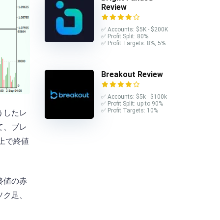
Review
✅ Accounts: $5K - $200K
✅ Profit Split: 80%
✅ Profit Targets: 8%, 5%
Breakout Review
✅ Accounts: $5k - $100k
✅ Profit Split: up to 90%
✅ Profit Targets: 10%
うしたレ
て、ブレ
上で終値
終値の赤
ソク足、