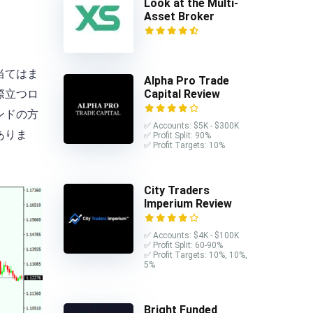
Look at the Multi-
Asset Broker
当てはま
Alpha Pro Trade
際立つロ
Capital Review
ンドの方
✅ Accounts: $5K - $300K
ありま
✅ Profit Split: 90%
✅ Profit Targets: 10%
City Traders
Imperium Review
✅ Accounts: $4K - $100K
✅ Profit Split: 60-90%
✅ Profit Targets: 10%, 10%,
5%
Bright Funded