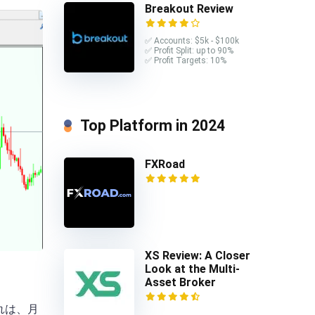
Breakout Review
✅ Accounts: $5k - $100k
✅ Profit Split: up to 90%
✅ Profit Targets: 10%
Top Platform in 2024
FXRoad
XS Review: A Closer
Look at the Multi-
Asset Broker
れは、月