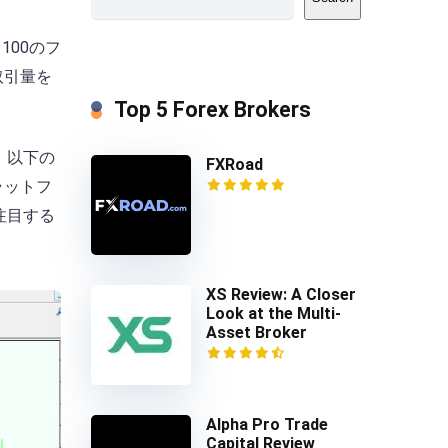
00のフ
取引量を
Top 5 Forex Brokers
。以下の
FXRoad
ラットフ
注目する
XS Review: A Closer
Look at the Multi-
Asset Broker
Alpha Pro Trade
Capital Review