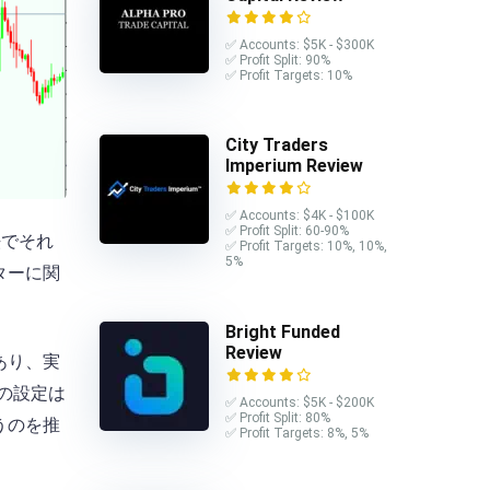
✅ Accounts: $5K - $300K
✅ Profit Split: 90%
✅ Profit Targets: 10%
City Traders
Imperium Review
✅ Accounts: $4K - $100K
✅ Profit Split: 60-90%
法でそれ
✅ Profit Targets: 10%, 10%,
5%
ターに関
Bright Funded
Review
あり、実
の設定は
✅ Accounts: $5K - $200K
✅ Profit Split: 80%
うのを推
✅ Profit Targets: 8%, 5%