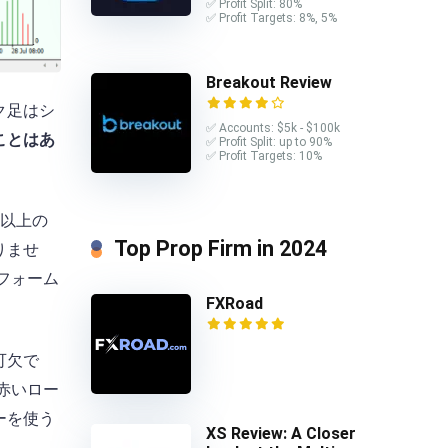
✅ Profit Split: 80%
✅ Profit Targets: 8%, 5%
Breakout Review
ク足はシ
✅ Accounts: $5k - $100k
ことはあ
✅ Profit Split: up to 90%
✅ Profit Targets: 10%
ル以上の
Top Prop Firm in 2024
りませ
トフォーム
FXRoad
可欠で
赤いロー
ーを使う
XS Review: A Closer