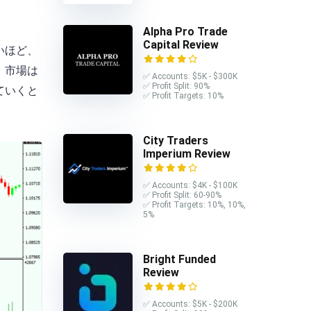
Alpha Pro Trade
Capital Review
いほど、
、市場は
✅ Accounts: $5K - $300K
✅ Profit Split: 90%
ていくと
✅ Profit Targets: 10%
City Traders
Imperium Review
✅ Accounts: $4K - $100K
✅ Profit Split: 60-90%
✅ Profit Targets: 10%, 10%,
5%
Bright Funded
Review
✅ Accounts: $5K - $200K