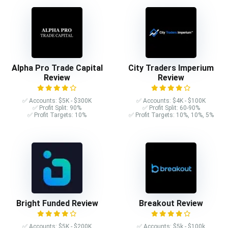
Alpha Pro Trade Capital
City Traders Imperium
Review
Review
✅ Accounts: $5K - $300K
✅ Accounts: $4K - $100K
✅ Profit Split: 90%
✅ Profit Split: 60-90%
✅ Profit Targets: 10%
✅ Profit Targets: 10%, 10%, 5%
Bright Funded Review
Breakout Review
✅ Accounts: $5K - $200K
✅ Accounts: $5k - $100k