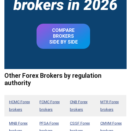
brokers in 2026
COMPARE
BROKERS
SIDE BY SIDE
Other Forex Brokers by regulation
authority
HCMC Forex
FCMC Forex
CNB Forex
MTR Forex
brokers
brokers
brokers
brokers
MNB Forex
PFSA Forex
CSSF Forex
CMVM Forex
brokers
brokers
brokers
brokers