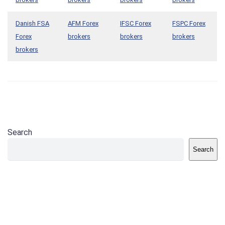
Danish FSA
AFM Forex
IFSC Forex
FSPC Forex
Forex
brokers
brokers
brokers
brokers
Search
Search