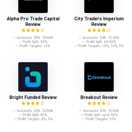
Alpha Pro Trade Capital
City Traders Imperium
Review
Review
✅ Accounts: $5K - $300K
✅ Accounts: $4K - $100K
✅ Profit Split: 90%
✅ Profit Split: 60-90%
✅ Profit Targets: 10%
✅ Profit Targets: 10%, 10%, 5%
Bright Funded Review
Breakout Review
✅ Accounts: $5K - $200K
✅ Accounts: $5k - $100k
✅ Profit Split: 80%
✅ Profit Split: up to 90%
✅ Profit Targets: 8%, 5%
✅ Profit Targets: 10%