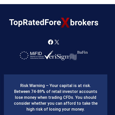
F
X
a
c
e
b
Risk Warning – Your capital is at risk.
o
Between 74-89% of retail investor accounts
lose money when trading CFDs. You should
o
consider whether you can afford to take the
k
high risk of losing your money.