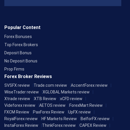
Popular Content
Forex Bonuses
Top Forex Brokers
Deposit Bonus
No Deposit Bonus
Prop Firms
Forex Broker Reviews
SVSFX review
Trade.com review
AccentForex review
WiseTrader review
XGLOBAL Markets review
Xtrade review
XTB Review
xCFD review
Videforex review
AETOS review
ForexMart Review
FXCM Review
PaxForex Review
UpFX review
RoyalForex review
HF Markets Review
BelforFX review
InstaForex Review
ThinkForex review
CAPEX Review