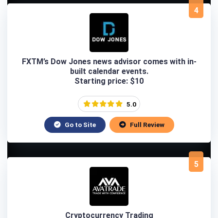
4
FXTM’s Dow Jones news advisor comes with in-
built calendar events.
Starting price: $10
5.0
Go to Site
Full Review
5
Cryptocurrency Trading