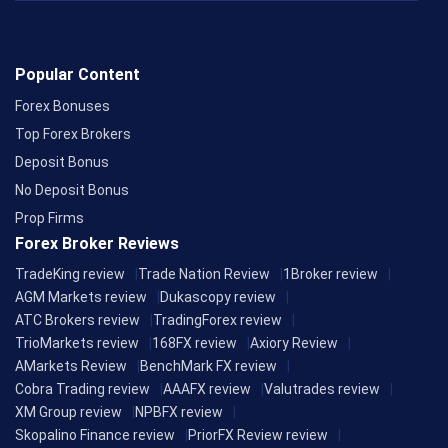
Popular Content
Forex Bonuses
Top Forex Brokers
Deposit Bonus
No Deposit Bonus
Prop Firms
Forex Broker Reviews
TradeKing review
Trade Nation Review
1Broker review
AGM Markets review
Dukascopy review
ATC Brokers review
TradingForex review
TrioMarkets review
168FX review
Axiory Review
AMarkets Review
BenchMark FX review
Cobra Trading review
AAAFX review
Valutrades review
XM Group review
NPBFX review
Skopalino Finance review
PriorFX Review review