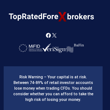
F
X
a
c
e
b
Risk Warning – Your capital is at risk.
o
Between 74-89% of retail investor accounts
lose money when trading CFDs. You should
o
consider whether you can afford to take the
k
high risk of losing your money.