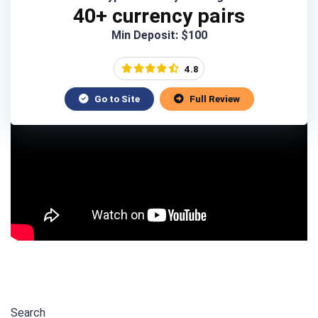
40+ currency pairs
Min Deposit: $100
4.8
Go to Site
Full Review
COMPARE
BROKERS SIDE
BY SIDE
Search