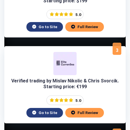
Starting price: $199
5.0
Go to Site
Full Review
3
Verified trading by Mislav Nikolic & Chris Svorcik.
Starting price: €199
5.0
Go to Site
Full Review