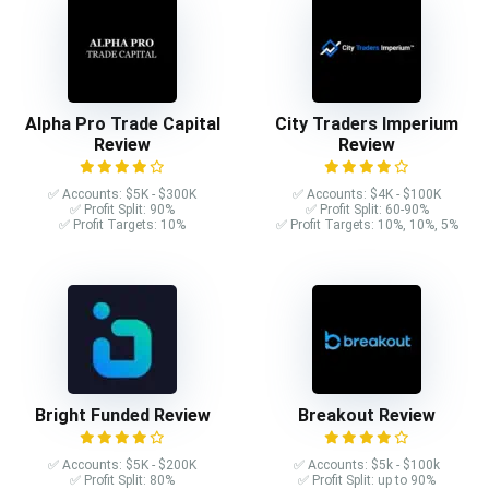
Alpha Pro Trade Capital
City Traders Imperium
Review
Review
✅ Accounts: $5K - $300K
✅ Accounts: $4K - $100K
✅ Profit Split: 90%
✅ Profit Split: 60-90%
✅ Profit Targets: 10%
✅ Profit Targets: 10%, 10%, 5%
Bright Funded Review
Breakout Review
✅ Accounts: $5K - $200K
✅ Accounts: $5k - $100k
✅ Profit Split: 80%
✅ Profit Split: up to 90%