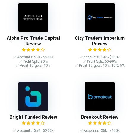
Alpha Pro Trade Capital
City Traders Imperium
Review
Review
✅ Accounts: $5K - $300K
✅ Accounts: $4K - $100K
✅ Profit Split: 90%
✅ Profit Split: 60-90%
✅ Profit Targets: 10%
✅ Profit Targets: 10%, 10%, 5%
Bright Funded Review
Breakout Review
✅ Accounts: $5K - $200K
✅ Accounts: $5k - $100k