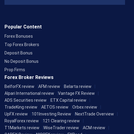
Popular Content
Forex Bonuses
Top Forex Brokers
Deposit Bonus
No Deposit Bonus
Prop Firms
Forex Broker Reviews
BelforFX review
AFM review
Belarta review
Alpari International review
Vantage FX Review
ADS Securities review
ETX Capital review
TradeKing review
AETOS review
Orbex review
UpFX review
101Investing Review
NextTrade Overview
RoyalForex review
121 Clearing review
T1Markets review
WiseTrader review
ACM review