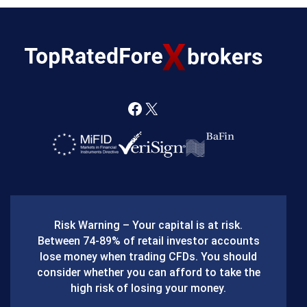
F
X
a
c
e
b
Risk Warning – Your capital is at risk.
o
Between 74-89% of retail investor accounts
lose money when trading CFDs. You should
o
consider whether you can afford to take the
k
high risk of losing your money.