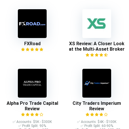
FXRoad
XS Review: A Closer Look
at the Multi-Asset Broker
Alpha Pro Trade Capital
City Traders Imperium
Review
Review
✅ Accounts: $5K - $300K
✅ Accounts: $4K - $100K
✅ Profit Split: 90%
✅ Profit Split: 60-90%