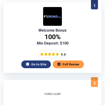
1
Welcome Bonus
100%
Min Deposit: $100
5.0
Go to Site
Full Review
2