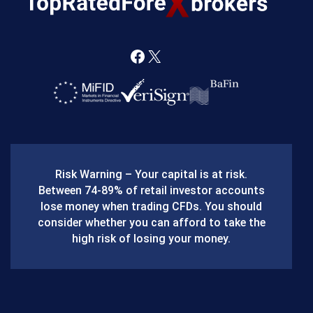
F
X
a
c
e
b
Risk Warning – Your capital is at risk.
o
Between 74-89% of retail investor accounts
lose money when trading CFDs. You should
o
consider whether you can afford to take the
k
high risk of losing your money.