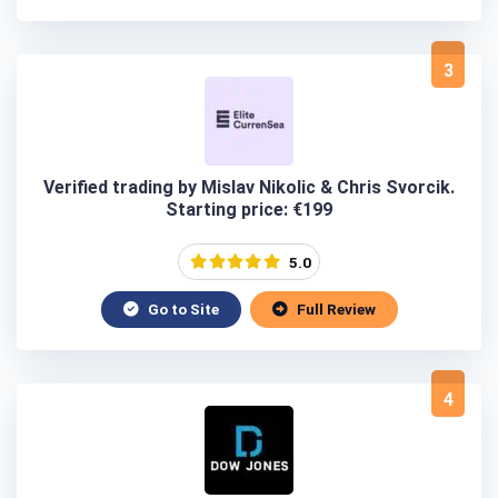
3
Verified trading by Mislav Nikolic & Chris Svorcik.
Starting price: €199
5.0
Go to Site
Full Review
4