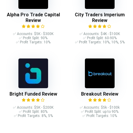
Alpha Pro Trade Capital
City Traders Imperium
Review
Review
✅ Accounts: $5K - $300K
✅ Accounts: $4K - $100K
✅ Profit Split: 90%
✅ Profit Split: 60-90%
✅ Profit Targets: 10%
✅ Profit Targets: 10%, 10%, 5%
Bright Funded Review
Breakout Review
✅ Accounts: $5K - $200K
✅ Accounts: $5k - $100k
✅ Profit Split: 80%
✅ Profit Split: up to 90%
✅ Profit Targets: 8%, 5%
✅ Profit Targets: 10%