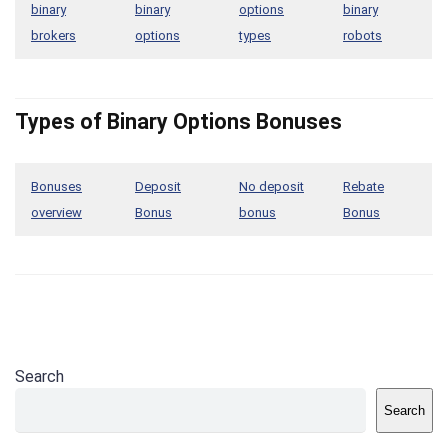
binary
binary
options
binary
brokers
options
types
robots
Types of Binary Options Bonuses
Bonuses
Deposit
No deposit
Rebate
overview
Bonus
bonus
Bonus
Search
Search