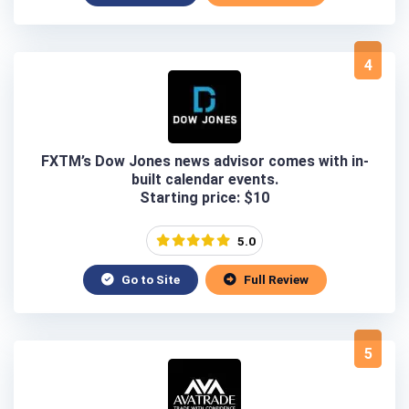
4
FXTM’s Dow Jones news advisor comes with in-
built calendar events.
Starting price: $10
5.0
Go to Site
Full Review
5