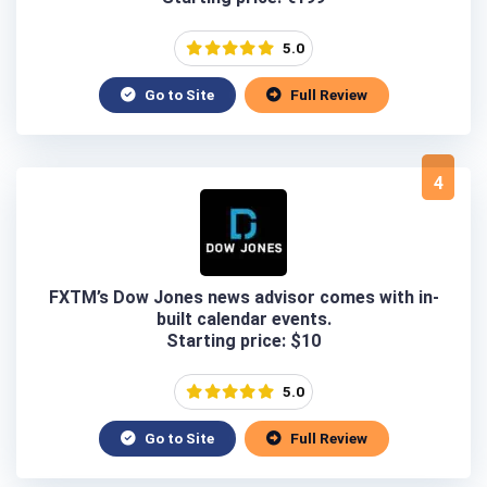
5.0
Go to Site
Full Review
4
FXTM’s Dow Jones news advisor comes with in-
built calendar events.
Starting price: $10
5.0
Go to Site
Full Review