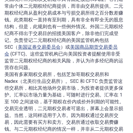
常由个体二元期权经纪商提供，而非由交易所提供。二元
期权经纪商从盈利交易成本与亏损交易所得之百分数差赚
钱。此类期权一直持有至到期，具有非全有即全无的股息
结构，但是，此规则也有一些例外情况。外国二元期权经
纪商不得出于交易目的招揽美国客户，除非他们完成登
记。负责登记二元期权经纪商的美国监管机构包括
SEC（
美国证券交易委员会
）或
美国商品期货交易委员
会
(CFTC)。这些监管机构已向美国投资者提醒使用非受
监管二元期权经纪商的相关风险，并认为许多经纪商的运
营存在问题。
美国有多家期权交易所，包括芝加哥期权交易所和
Nadex（北美衍生品交易所）。SEC 和 CFTC 负责监管这
些交易所，相比其他场外交易市场，为投资者提供更多保
护。汇率以市场力量为基础，可随时进行交易。汇率在 1
至 100 之间波动，基于期权在价内或价外到期的可能性。
交易完全透明，二元期权交易者可退出，屏幕上会显示损
益。当然，这同样适用于入市。因为期权通过交易所交
易，因此需要有买方和卖方。交易所通过收取交易费赚
钱。与二元期权经纪商的情况一样，并非从二元期权交易