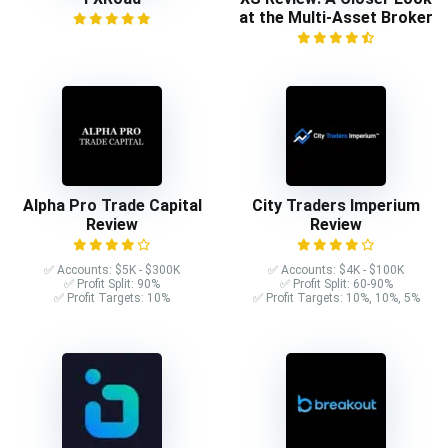
at the Multi-Asset Broker
Alpha Pro Trade Capital
City Traders Imperium
Review
Review
✅ Accounts: $5K - $300K
✅ Accounts: $4K - $100K
✅ Profit Split: 90%
✅ Profit Split: 60-90%
✅ Profit Targets: 10%
✅ Profit Targets: 10%, 10%, 5%