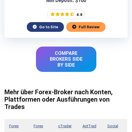
Min Deposit: $100
4.8
Go to Site
Full Review
COMPARE
BROKERS SIDE
BY SIDE
Mehr über Forex-Broker nach Konten,
Plattformen oder Ausführungen von
Trades
Forex
Forex
cTrader
ActTrad
Social