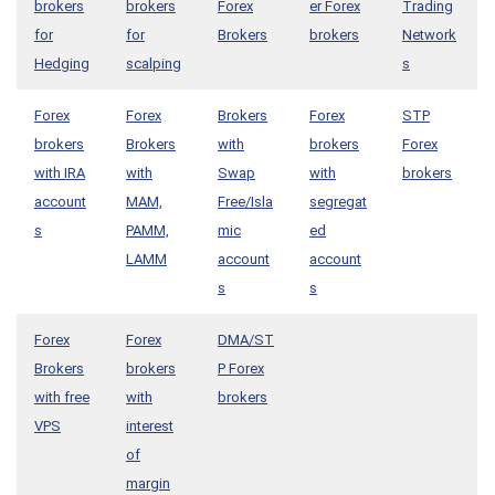
brokers
brokers
Forex
er Forex
Trading
for
for
Brokers
brokers
Network
Hedging
scalping
s
Forex
Forex
Brokers
Forex
STP
brokers
Brokers
with
brokers
Forex
with IRA
with
Swap
with
brokers
account
MAM,
Free/Isla
segregat
s
PAMM,
mic
ed
LAMM
account
account
s
s
Forex
Forex
DMA/ST
Brokers
brokers
P Forex
with free
with
brokers
VPS
interest
of
margin