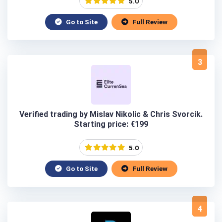
5.0
Go to Site
Full Review
3
Verified trading by Mislav Nikolic & Chris Svorcik.
Starting price: €199
5.0
Go to Site
Full Review
4