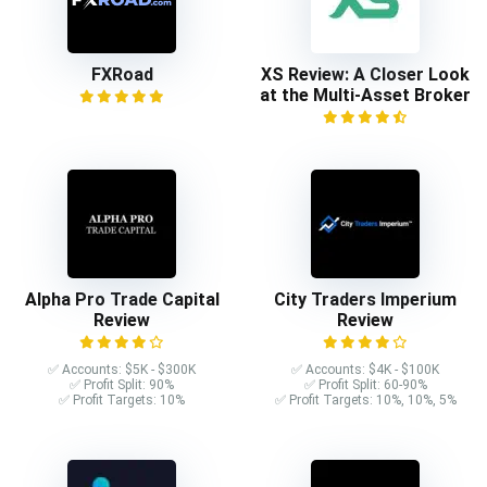
FXRoad
XS Review: A Closer Look
at the Multi-Asset Broker
Alpha Pro Trade Capital
City Traders Imperium
Review
Review
✅ Accounts: $5K - $300K
✅ Accounts: $4K - $100K
✅ Profit Split: 90%
✅ Profit Split: 60-90%
✅ Profit Targets: 10%
✅ Profit Targets: 10%, 10%, 5%