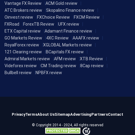
Vantage FX Review
ACM Gold review
ATC Brokers review
Skopalino Finance review
Oinvest review
FXChoice Review
FXCM Review
FXRoad
ForexTB Review
UFX review
ETX Capital review
Adamant Finance review
GO Markets Review
4XC Review
AAAFX review
RoyalForex review
XGLOBAL Markets review
121 Clearing review
BCapitals FX review
Admiral Markets review
AFM review
XTB Review
Videforex review
CM Trading review
8Cap review
Bullbell review
NPBFX review
Privacy
Terms
About Us
Sitemap
Advertising
Partners
Contact
© Copyright 2014 - 2024, All rights reserved