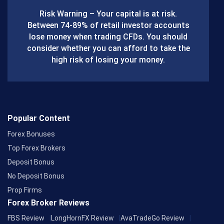
b
Risk Warning – Your capital is at risk.
o
Between 74-89% of retail investor accounts
lose money when trading CFDs. You should
o
consider whether you can afford to take the
k
high risk of losing your money.
Popular Content
Forex Bonuses
Top Forex Brokers
Deposit Bonus
No Deposit Bonus
Prop Firms
Forex Broker Reviews
FBS Review
LongHornFX Review
AvaTradeGo Review