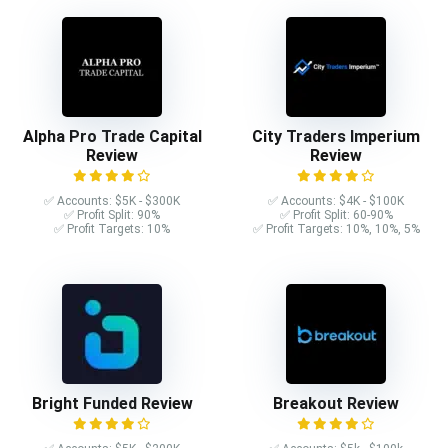
Alpha Pro Trade Capital
City Traders Imperium
Review
Review
✅ Accounts: $5K - $300K
✅ Accounts: $4K - $100K
✅ Profit Split: 90%
✅ Profit Split: 60-90%
✅ Profit Targets: 10%
✅ Profit Targets: 10%, 10%, 5%
Bright Funded Review
Breakout Review